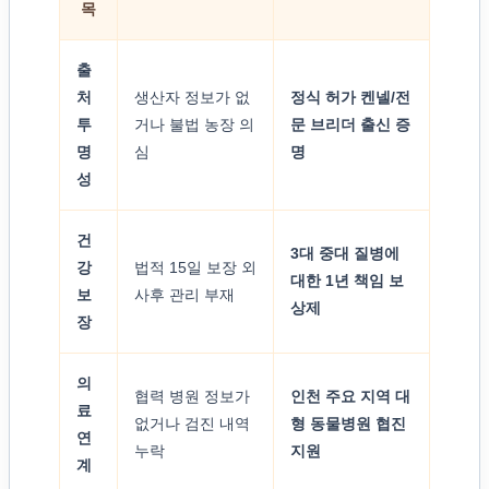
목
출
처
생산자 정보가 없
정식 허가 켄넬/전
투
거나 불법 농장 의
문 브리더 출신 증
명
심
명
성
건
3대 중대 질병에
강
법적 15일 보장 외
대한 1년 책임 보
보
사후 관리 부재
상제
장
의
협력 병원 정보가
인천 주요 지역 대
료
없거나 검진 내역
형 동물병원 협진
연
누락
지원
계